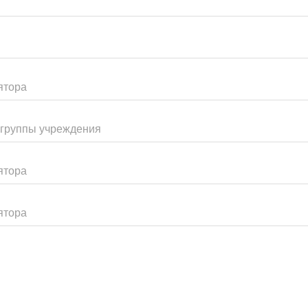
ятора
группы учреждения
ятора
ятора