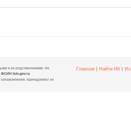
ми и их родственниками. Не
Главная
|
Найти ИК
|
Ис
ы
ФСИН fsin.gov.ru
х ознакомления, принадлежат их