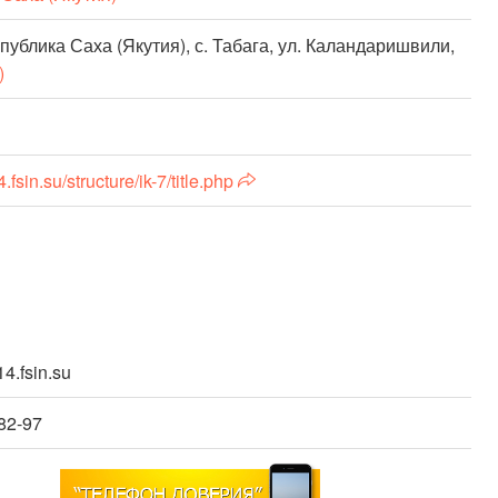
публика Саха (Якутия), с. Табага, ул. Каландаришвили,
)
.fsin.su/structure/ik-7/title.php
4.fsin.su
-82-97