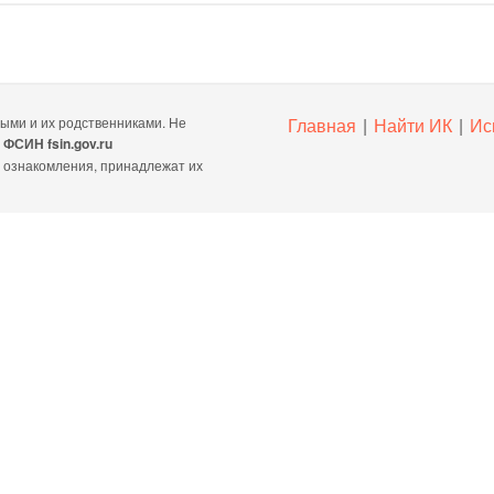
ми и их родственниками. Не
Главная
|
Найти ИК
|
Ис
ы
ФСИН fsin.gov.ru
х ознакомления, принадлежат их